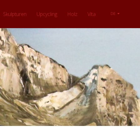
Skulpturen
Upcycling
Holz
Vita
DE